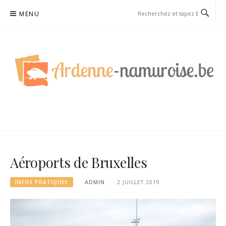
Aller
MENU
au
contenu
ARDENNE NAMUROISE
Aéroports de Bruxelles
INFOS PRATIQUES
ADMIN
2 JUILLET 2019